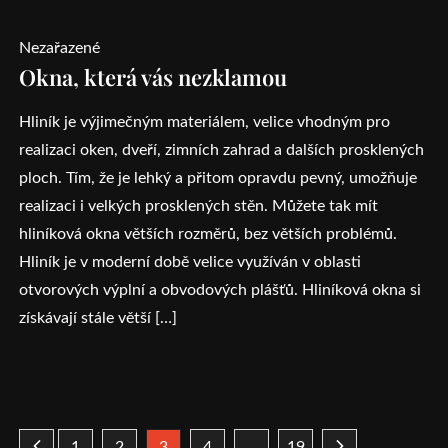
Nezařazené
Okna, která vás nezklamou
Hliník je výjimečným materiálem, velice vhodným pro
realizaci oken, dveří, zimních zahrad a dalších prosklených
ploch. Tím, že je lehký a přitom opravdu pevný, umožňuje
realizaci i velkých prosklených stěn. Můžete tak mít
hliníková okna větších rozměrů, bez větších problémů.
Hliník je v moderní době velice využíván v oblasti
otvorových výplní a obvodových plášťů. Hliníková okna si
získávají stále větší […]
1
2
3
4
…
19