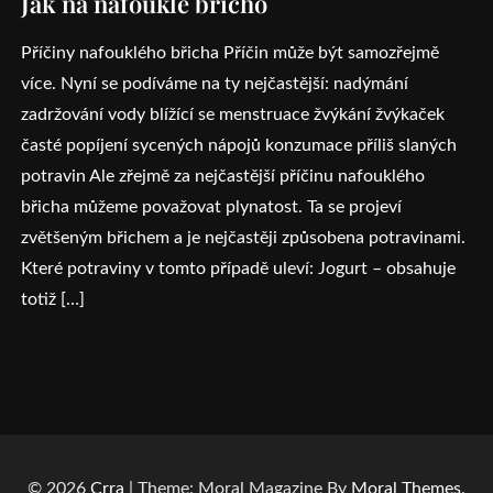
Jak na nafouklé břicho
Příčiny nafouklého břicha Příčin může být samozřejmě
více. Nyní se podíváme na ty nejčastější: nadýmání
zadržování vody blížící se menstruace žvýkání žvýkaček
časté popíjení sycených nápojů konzumace příliš slaných
potravin Ale zřejmě za nejčastější příčinu nafouklého
břicha můžeme považovat plynatost. Ta se projeví
zvětšeným břichem a je nejčastěji způsobena potravinami.
Které potraviny v tomto případě uleví: Jogurt – obsahuje
totiž […]
© 2026
Crra
| Theme: Moral Magazine By
Moral Themes
.