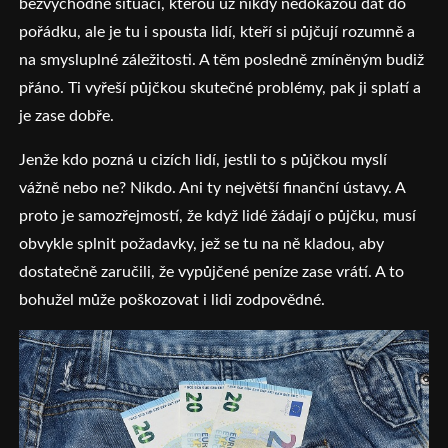
bezvýchodné situaci, kterou už nikdy nedokážou dát do
pořádku, ale je tu i spousta lidí, kteří si půjčují rozumně a
na smysluplné záležitosti. A těm posledně zmíněným budiž
přáno. Ti vyřeší půjčkou skutečné problémy, pak ji splatí a
je zase dobře.
Jenže kdo pozná u cizích lidí, jestli to s půjčkou myslí
vážně nebo ne? Nikdo. Ani ty největší finanční ústavy. A
proto je samozřejmostí, že když lidé žádají o půjčku, musí
obvykle splnit požadavky, jež se tu na ně kladou, aby
dostatečně zaručili, že vypůjčené peníze zase vrátí. A to
bohužel může poškozovat i lidi zodpovědné.