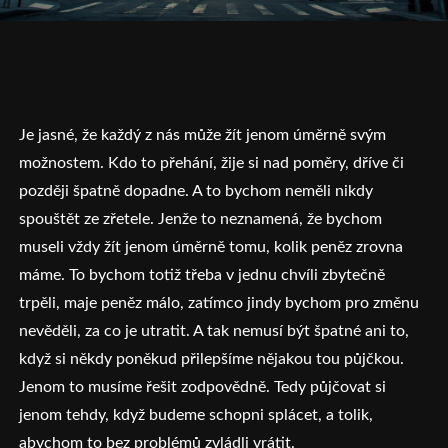
Je jasné, že každý z nás může žít jenom úměrně svým
možnostem. Kdo to přehání, žije si nad poměry, dříve či
později špatně dopadne. A to bychom neměli nikdy
spouštět ze zřetele. Jenže to neznamená, že bychom
museli vždy žít jenom úměrně tomu, kolik peněz zrovna
máme. To bychom totiž třeba v jednu chvíli zbytečně
trpěli, maje peněz málo, zatímco jindy bychom pro změnu
nevěděli, za co je utratit. A tak nemusí být špatné ani to,
když si někdy poněkud přilepšíme nějakou tou půjčkou.
Jenom to musíme řešit zodpovědně. Tedy půjčovat si
jenom tehdy, když budeme schopni splácet, a tolik,
abychom to bez problémů zvládli vrátit.