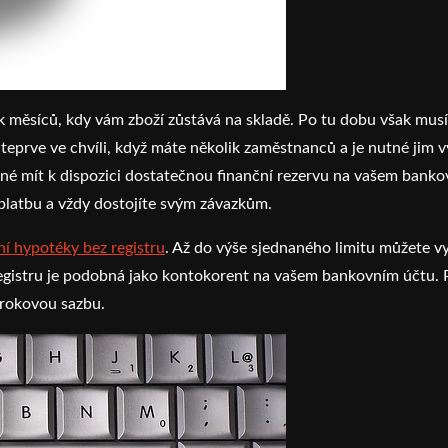
měsíců, kdy vám zboží zůstává na skladě. Po tu dobu však musíte
 teprve ve chvíli, když máte několik zaměstnanců a je nutné jim 
dné mít k dispozici dostatečnou finanční rezervu na vašem bankov
platbu a vždy dostojíte svým závazkům.
í hypotéky bez registru
. Až do výše sjednaného limitu můžete vy
istru je podobná jako kontokorent na vašem bankovním účtu. Př
úrokovou sazbu.