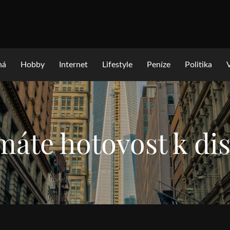
ná
Hobby
Internet
Lifestyle
Peníze
Politika
máte hotovost k di