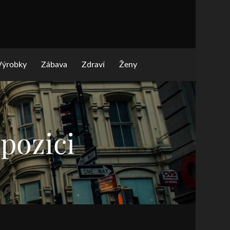
Výrobky
Zábava
Zdraví
Ženy
spozici