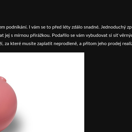
em podnikání. I vám se to před léty zdálo snadné. Jednoduchý zp
t jej s mírnou přirážkou. Podařilo se vám vybudovat si síť věrný
, za které musíte zaplatit neprodleně, a přitom jeho prodej reali