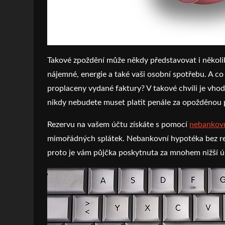
Takové zpoždění může někdy představovat i několik 
nájemné, energie a také vaši osobní spotřebu. A co
proplaceny vydané faktury? V takové chvíli je vho
nikdy nebudete muset platit penále za opožděnou 
Rezervu na vašem účtu získáte s pomocí
nebankovn
mimořádných splátek. Nebankovní hypotéka bez reg
proto je vám půjčka poskytnuta za mnohem nižší 