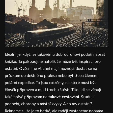
Ideální je, když, se takovému dobrodruhovi podaří napsat
knížku. Ta pak zaujme natolik že může být inspiraci pro
ostatní. Ovšem ne všichni mají možnost dostat se na
průzkum do deštného pralesa nebo být třeba členem
polární expedice. To jsou extrémy, na které musí být
člověk připraven a mít i trochu štěstí. Tito lidi se věnují
také právě přípravám na
takové cestování
. Studuji
podnebí, choroby a místní zvyky. A co my ostatní?
Řekneme si, že je to hezké, ale raději zůstaneme nohama