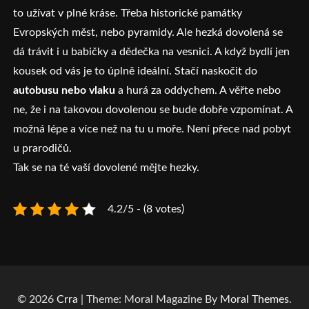
to užívat v plné kráse. Třeba historické památky
Evropských měst, nebo pyramidy. Ale hezká dovolená se
dá trávit i u babičky a dědečka na vesnici. A když bydlí jen
kousek od vás je to úplně ideální. Stačí naskočit do
autobusu nebo vlaku
a hurá za oddychem. A věřte nebo
ne, že i na takovou dovolenou se bude dobře vzpomínat. A
možná lépe a více než na tu u moře. Není přece nad pobyt
u prarodičů.
Tak se na té vaší dovolené mějte hezky.
4.2/5 - (8 votes)
© 2026
Crra
| Theme: Moral Magazine By
Moral Themes
.