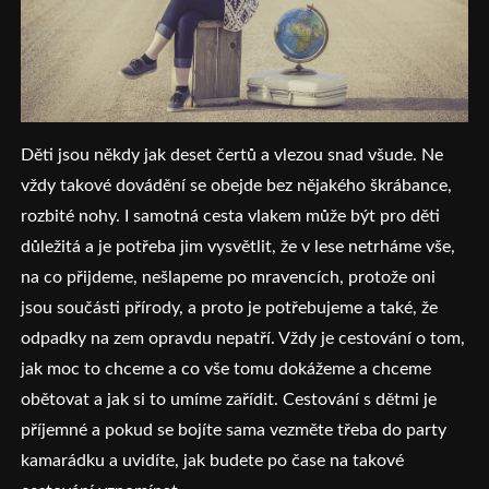
Děti jsou někdy jak deset čertů a vlezou snad všude. Ne
vždy takové dovádění se obejde bez nějakého škrábance,
rozbité nohy. I samotná cesta vlakem může být pro děti
důležitá a je potřeba jim vysvětlit, že v lese netrháme vše,
na co přijdeme, nešlapeme po mravencích, protože oni
jsou součásti přírody, a proto je potřebujeme a také, že
odpadky na zem opravdu nepatří. Vždy je cestování o tom,
jak moc to chceme a co vše tomu dokážeme a chceme
obětovat a jak si to umíme zařídit. Cestování s dětmi je
příjemné a pokud se bojíte sama vezměte třeba do party
kamarádku a uvidíte, jak budete po čase na takové