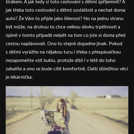
širákem. A jak tedy si toto cestování s dětmi zpříjemnit? A
jak třeba toto cestování s dětmi ozvláštnit a nechat doma
auto? Že Vám to přijde jako šílenost? No na jednu stranu
být může, na druhou to chce velkou dávku trpělivosti a
úplně v tomto případě nelpět na tom co jste si doma před
cestou naplánovali. Ono to stejně dopadne jinak. Pokud
s dětmi vyrážíte na nějakou turu i třeba s přespávačkou
nezapomeňte vzít kuklu, protože dítě i v létě do toho
zabalíte a ono se bude cítit komfortně. Další důležitou věcí
je lékárnička.