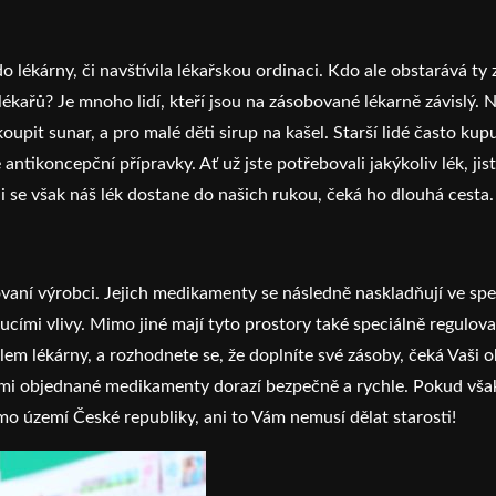
do lékárny, či navštívila lékařskou ordinaci. Kdo ale obstarává 
ékařů? Je mnoho lidí, kteří jsou na zásobované lékarně závislý. N
it sunar, a pro malé děti sirup na kašel. Starší lidé často kupu
ntikoncepční přípravky. Ať už jste potřebovali jakýkoliv lék, jist
li se však náš lék dostane do našich rukou, čeká ho dlouhá cesta.
ikovaní výrobci. Jejich medikamenty se následně naskladňují ve s
oucími vlivy. Mimo jiné mají tyto prostory také speciálně regulo
lem lékárny, a rozhodnete se, že doplníte své zásoby, čeká Vaši 
i objednané medikamenty dorazí bezpečně a rychle. Pokud však vla
mo území České republiky, ani to Vám nemusí dělat starosti!