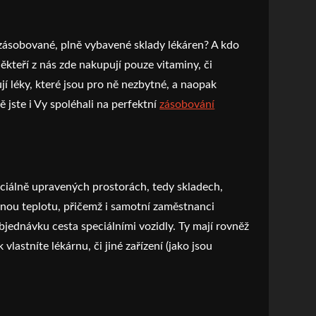
ty zásobované, plně vybavené sklady lékáren? A kdo
ěkteří z nás zde nakupují pouze vitaminy, či
jí léky, které jsou pro ně nezbytné, a naopak
ě jste i Vy spoléhali na perfektní
zásobování
peciálně upravených prostorách, tedy skladech,
vanou teplotu, přičemž i samotní zaměstnanci
objednávku cesta speciálními vozidly. Ty mají rovněž
stníte lékárnu, či jiné zařízení (jako jsou