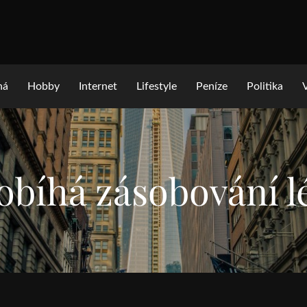
ná
Hobby
Internet
Lifestyle
Peníze
Politika
robíhá zásobování l