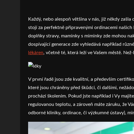
Každý, nebo alespoň většina v nás, již někdy zašla 
stojí za perfektně připravenými ordinacemi našich l
doplňky stravy, maminky s miminky zde mohou nakoup
dospívající generace zde vyhledává například různé a
lékáren
, včetně té, která leží ve Vašem městě. Než-
V první řadě jsou zde kvalitní, a především certif
které jsou chráněny před škůdci, či dalšími, nežád
prochází školením. Pokud jste například i Vy majite
regulovanou teplotu, a zároveň máte záruku, že Vám
odborné kliniky, ordinace, či výzkumné ústavy), mi