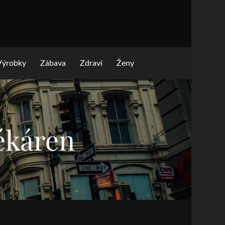
Výrobky
Zábava
Zdraví
Ženy
ékáren